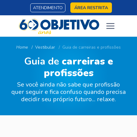
ATENDIMENTO
ÁREA RESTRITA
Home
Vestibular
Guia de carreiras e profissões
Guia de
carreiras e
profissões
Se você ainda não sabe que profissão
quer seguir e fica confuso quando precisa
decidir seu próprio futuro... relaxe.