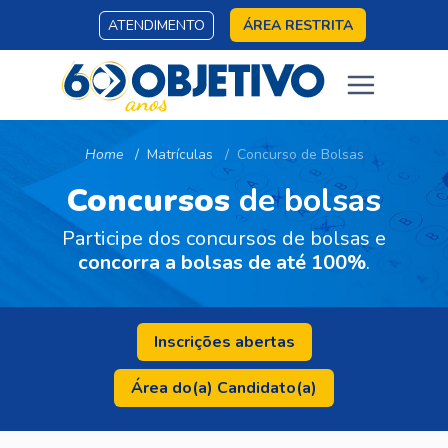
ATENDIMENTO
ÁREA RESTRITA
Home
Matrículas
Concurso de Bolsas
Concursos
de bolsas
Participe dos concursos de bolsas e
concorra a bolsas de até 100%
.
Inscrições abertas
Área do(a) Candidato(a)