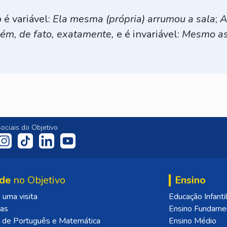
o
é variável:
Ela mesma (própria)
arrumou a sala
;
A
ém, de fato, exatamente,
e é invariável:
Mesmo as
ociais do Objetivo
de
no Objetivo
Ensino
uma visita
Educação Infanti
las
Ensino Fundame
 de Português e Matemática
Ensino Médio