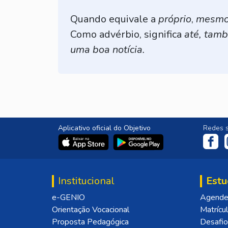
Quando equivale a
próprio
,
mesm
Como advérbio, significa
até, tamb
uma boa notícia.
Aplicativo oficial do Objetivo
Redes s
Institucional
Estu
e-GENIO
Agende 
Orientação Vocacional
Matrícu
Proposta Pedagógica
Desafio