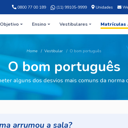
0800 77 00 189
(11) 99105-9999
Unidades
We
Objetivo
Ensino
Vestibulares
Matrículas
Home
Vestibular
O bom português
O bom português
eter alguns dos desvios mais comuns da norma cu
ma arrumou a sala?