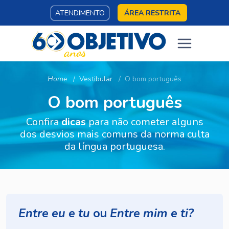
ATENDIMENTO
ÁREA RESTRITA
Home
Vestibular
O bom português
O bom português
Confira
dicas
para não cometer alguns
dos desvios mais comuns da norma culta
da língua portuguesa.
Entre eu e tu
ou
Entre mim e ti?