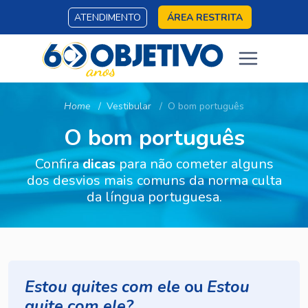
ATENDIMENTO
ÁREA RESTRITA
Home
Vestibular
O bom português
O bom português
Confira
dicas
para não cometer alguns
dos desvios mais comuns da norma culta
da língua portuguesa.
Estou quites com ele
ou
Estou
quite com ele?