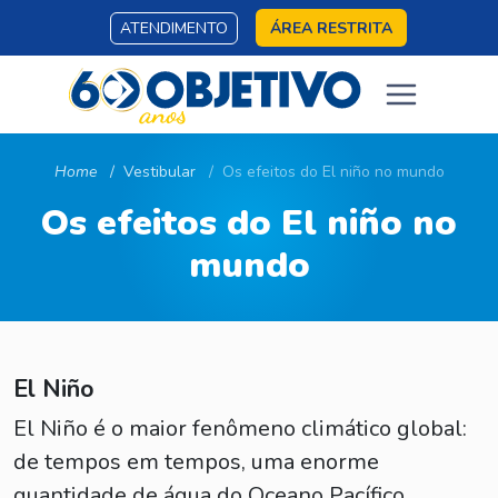
ATENDIMENTO
ÁREA RESTRITA
Home
Vestibular
Os efeitos do El niño no mundo
Os efeitos do El niño no
mundo
El Niño
El Niño é o maior fenômeno climático global:
de tempos em tempos, uma enorme
quantidade de água do Oceano Pacífico