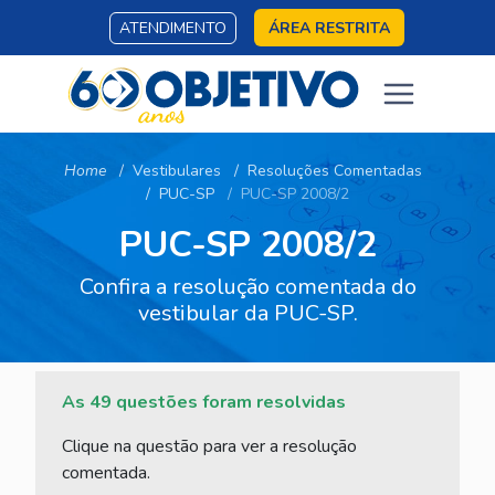
ATENDIMENTO
ÁREA RESTRITA
Home
Vestibulares
Resoluções Comentadas
PUC-SP
PUC-SP 2008/2
PUC-SP 2008/2
Confira a resolução comentada do
vestibular da PUC-SP.
As 49 questões foram resolvidas
Clique na questão para ver a resolução
comentada.