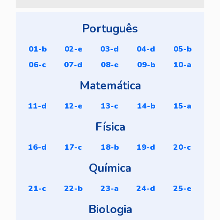
Português
01-b
02-e
03-d
04-d
05-b
06-c
07-d
08-e
09-b
10-a
Matemática
11-d
12-e
13-c
14-b
15-a
Física
16-d
17-c
18-b
19-d
20-c
Química
21-c
22-b
23-a
24-d
25-e
Biologia