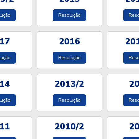
lução
Resolução
Reso
17
2016
20
lução
Resolução
Reso
14
2013/2
2
lução
Resolução
Reso
11
2010/2
2