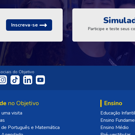
Simula
Inscreva-se
Participe e teste seus 
ociais do Objetivo
de
no Objetivo
Ensino
uma visita
Educação Infanti
las
Ensino Fundame
 de Português e Matemática
Ensino Médio
o Agendado
Pré-vestibular