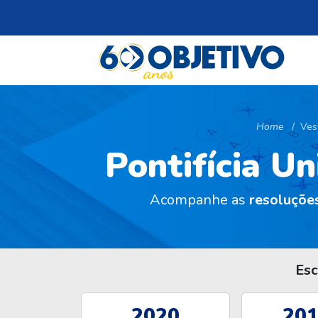
Home
Ves
Pontifícia U
Acompanhe as
resoluçõe
Esc
2020
201