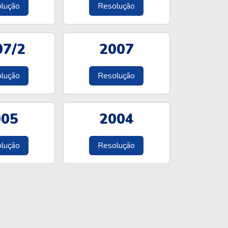
lução
Resolução
07/2
2007
lução
Resolução
005
2004
lução
Resolução