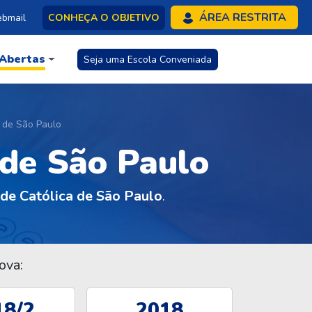
ÁREA RESTRITA
bmail
CONHEÇA O OBJETIVO
 Abertas
Seja uma Escola Conveniada
a de São Paulo
 de São Paulo
ade Católica de São Paulo
.
ova:
18/2
2018