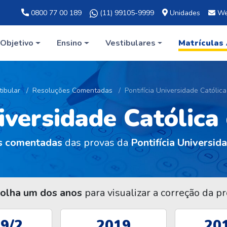
0800 77 00 189
(11) 99105-9999
Unidades
We
Objetivo
Ensino
Vestibulares
Matrículas
tibular
Resoluções Comentadas
Pontifícia Universidade Católic
niversidade Católica
s comentadas
das provas da
Pontifícia Universid
olha um dos anos
para visualizar a correção da pr
9/2
2019
20