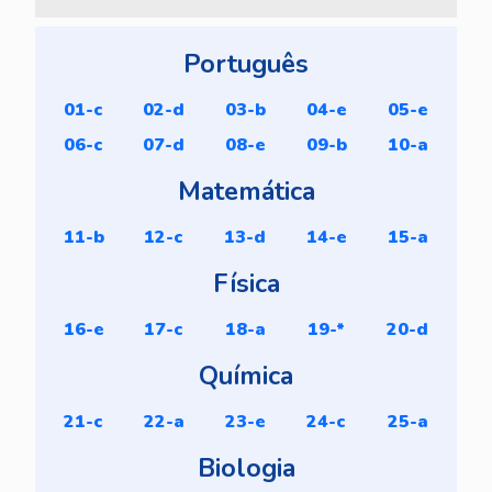
Português
01-c
02-d
03-b
04-e
05-e
06-c
07-d
08-e
09-b
10-a
Matemática
11-b
12-c
13-d
14-e
15-a
Física
16-e
17-c
18-a
19-*
20-d
Química
21-c
22-a
23-e
24-c
25-a
Biologia