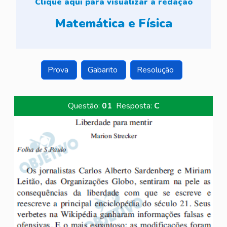
Clique aqui para visualizar a redação
Matemática e Física
Prova
Gabarito
Resolução
Questão:
01
Resposta:
C