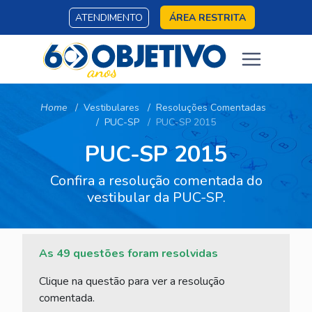
ATENDIMENTO
ÁREA RESTRITA
Home
Vestibulares
Resoluções Comentadas
PUC-SP
PUC-SP 2015
PUC-SP 2015
Confira a resolução comentada do
vestibular da PUC-SP.
As 49 questões foram resolvidas
Clique na questão para ver a resolução
comentada.